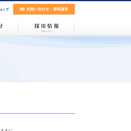
まに...