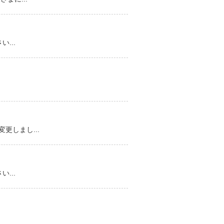
...
しまし...
...