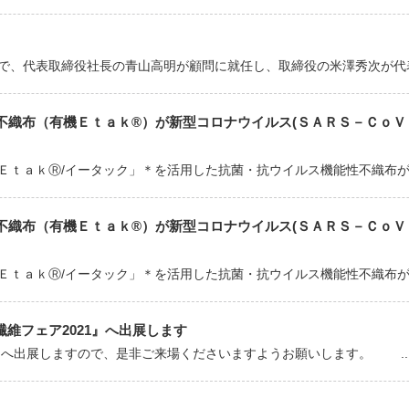
日付で、代表取締役社長の青山高明が顧問に就任し、取締役の米澤秀次が代表取
織布（有機Ｅｔａｋ®）が新型コロナウイルス(ＳＡＲＳ－ＣｏＶ－
ＥｔａｋⓇ/イータック」＊を活用した抗菌・抗ウイルス機能性不織布が、
織布（有機Ｅｔａｋ®）が新型コロナウイルス(ＳＡＲＳ－ＣｏＶ－
ＥｔａｋⓇ/イータック」＊を活用した抗菌・抗ウイルス機能性不織布が、
性繊維フェア2021』へ出展します
1』へ出展しますので、是非ご来場くださいますようお願いします。 ..