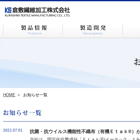
HOME
お知らせ一覧
2021.07.01
抗菌・抗ウイルス機能性不織布（有機Ｅｔａｋ®）が
当社は、固定化抗菌成分「ＥｔａｋⓇ/イータック」＊を