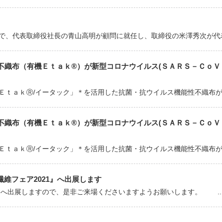
日付で、代表取締役社長の青山高明が顧問に就任し、取締役の米澤秀次が代表取
織布（有機Ｅｔａｋ®）が新型コロナウイルス(ＳＡＲＳ－ＣｏＶ－
ＥｔａｋⓇ/イータック」＊を活用した抗菌・抗ウイルス機能性不織布が、
織布（有機Ｅｔａｋ®）が新型コロナウイルス(ＳＡＲＳ－ＣｏＶ－
ＥｔａｋⓇ/イータック」＊を活用した抗菌・抗ウイルス機能性不織布が、
性繊維フェア2021』へ出展します
1』へ出展しますので、是非ご来場くださいますようお願いします。 ..