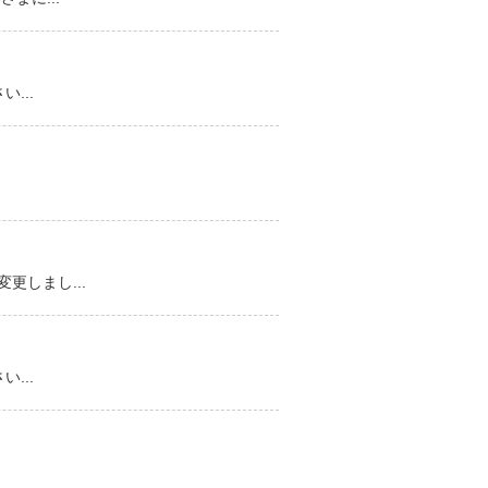
...
しまし...
...