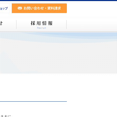
まに...