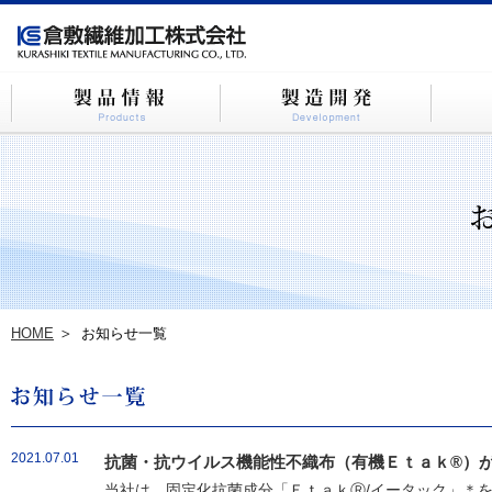
HOME
お知らせ一覧
2021.07.01
抗菌・抗ウイルス機能性不織布（有機Ｅｔａｋ®）が
当社は、固定化抗菌成分「ＥｔａｋⓇ/イータック」＊を