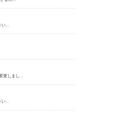
...
しまし...
...