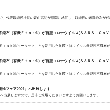
日付で、代表取締役社長の青山高明が顧問に就任し、取締役の米澤秀次が代表取
織布（有機Ｅｔａｋ®）が新型コロナウイルス(ＳＡＲＳ－ＣｏＶ－
ＥｔａｋⓇ/イータック」＊を活用した抗菌・抗ウイルス機能性不織布が、
織布（有機Ｅｔａｋ®）が新型コロナウイルス(ＳＡＲＳ－ＣｏＶ－
ＥｔａｋⓇ/イータック」＊を活用した抗菌・抗ウイルス機能性不織布が、
性繊維フェア2021』へ出展します
1』へ出展しますので、是非ご来場くださいますようお願いします。 ..