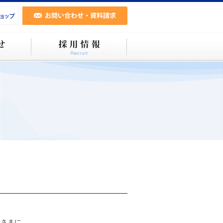
まに...