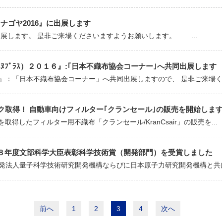
セナゴヤ2016』に出展します
出展します。 是非ご来場くださいますようお願いします。 ...
（ｴﾇﾌﾟﾗｽ）２０１６』:｢日本不織布協会コーナー｣へ共同出展します
１６』：「日本不織布協会コーナー」へ共同出展しますので、 是非ご来場く.
ク取得！ 自動車向けフィルター｢クランセール｣の販売を開始しま
取得したフィルター用不織布「クランセール/KranCsair」の販売を...
８年度文部科学大臣表彰科学技術賞（開発部門）を受賞しました
発法人量子科学技術研究開発機構ならびに日本原子力研究開発機構と共に「
前へ
1
2
3
4
次へ