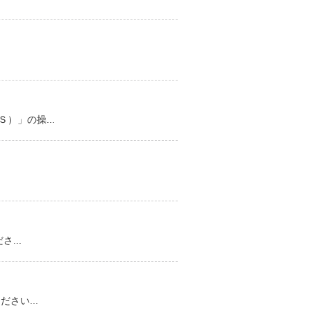
」の操...
...
さい...