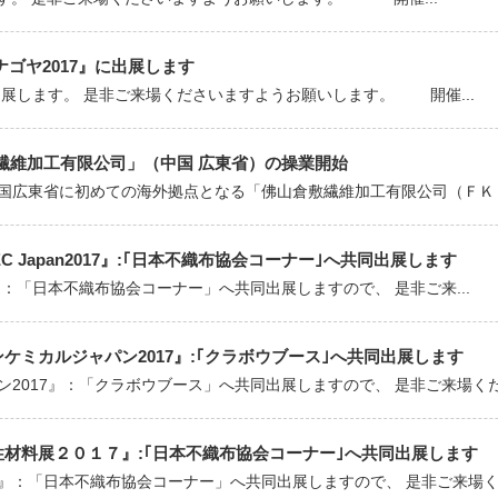
セナゴヤ2017』に出展します
出展します。 是非ご来場くださいますようお願いします。 開催...
繊維加工有限公司」（中国 広東省）の操業開始
国広東省に初めての海外拠点となる「佛山倉敷繊維加工有限公司（ＦＫＳ）
TEC Japan2017』:｢日本不織布協会コーナー｣へ共同出展します
017』：「日本不織布協会コーナー」へ共同出展しますので、 是非ご来...
ンケミカルジャパン2017』:｢クラボウブース｣へ共同出展します
2017』：「クラボウブース」へ共同出展しますので、 是非ご来場くださ
能性材料展２０１７』:｢日本不織布協会コーナー｣へ共同出展します
』：「日本不織布協会コーナー」へ共同出展しますので、 是非ご来場くだ