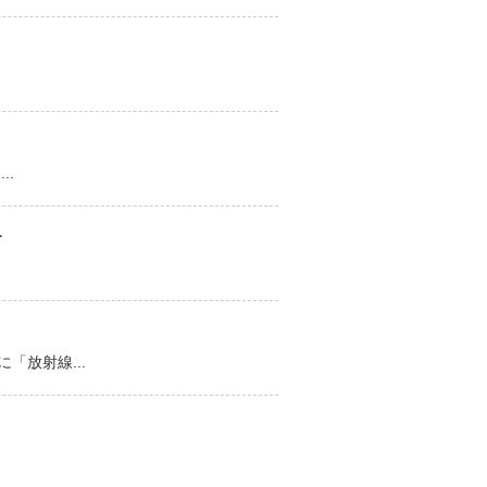
..
す
放射線...