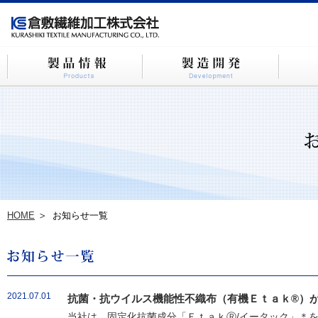
HOME
お知らせ一覧
2021.07.01
抗菌・抗ウイルス機能性不織布（有機Ｅｔａｋ®）が
当社は、固定化抗菌成分「ＥｔａｋⓇ/イータック」＊を