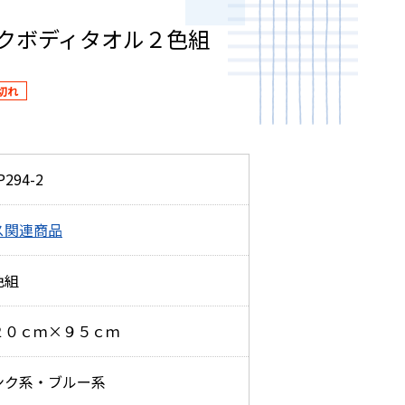
クボディタオル２色組
P294-2
ス関連商品
色組
２０ｃｍ×９５ｃｍ
ンク系・ブルー系