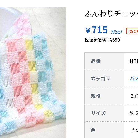
ふんわりチェッ
715
￥
（税込）
税抜き価格：¥650
品番
HT
カテゴリ
バ
規格
２
サイズ
約
色
ピ