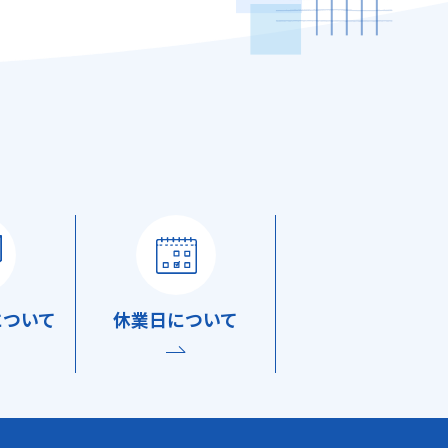
について
休業日
について