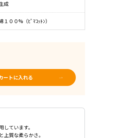
生成
綿１００%（ﾋﾟﾏｺｯﾄﾝ）
カートに入れる
用しています。
と上質な柔らかさ。