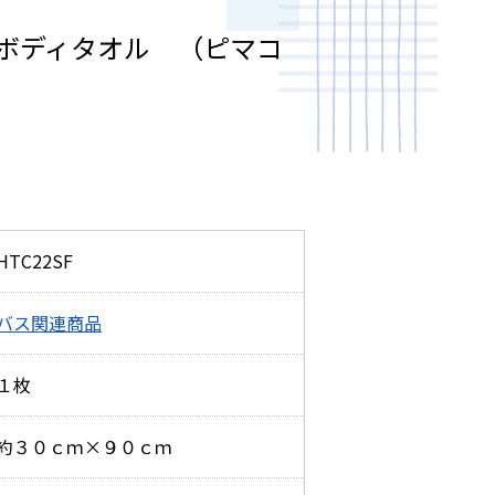
ボディタオル （ピマコ
HTC22SF
バス関連商品
１枚
約３０ｃｍ×９０ｃｍ