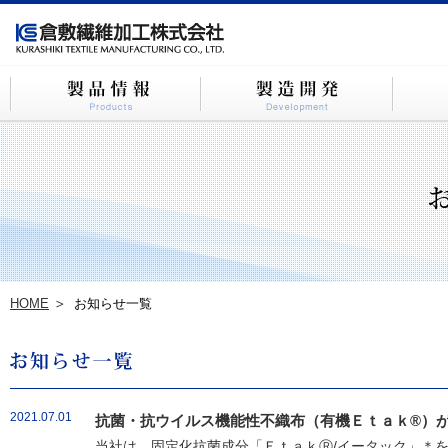
HOME
お知らせ一覧
2021.07.01
抗菌・抗ウイルス機能性不織布（有機Ｅｔａｋ®）が
当社は、固定化抗菌成分「ＥｔａｋⓇ/イータック」＊を