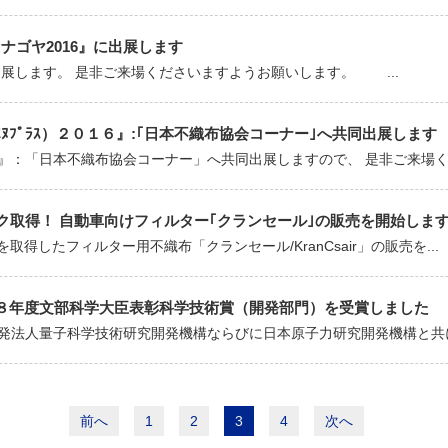
セナゴヤ2016』に出展します
出展します。 是非ご来場くださいますようお願いします。 ...
（ｴﾇﾌﾟﾗｽ）２０１６』:｢日本不織布協会コーナー｣へ共同出展します
１６』：「日本不織布協会コーナー」へ共同出展しますので、 是非ご来場く.
ク取得！ 自動車向けフィルター｢クランセール｣の販売を開始しま
取得したフィルター用不織布「クランセール/KranCsair」の販売を...
８年度文部科学大臣表彰科学技術賞（開発部門）を受賞しました
発法人量子科学技術研究開発機構ならびに日本原子力研究開発機構と共に「
前へ
1
2
3
4
次へ