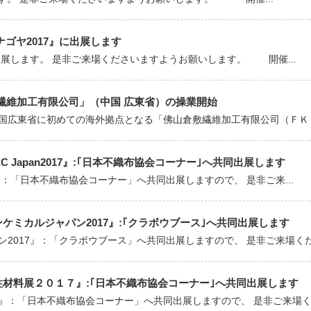
セナゴヤ2017』に出展します
出展します。 是非ご来場くださいますようお願いします。 開催...
繊維加工有限公司」（中国 広東省）の操業開始
国広東省に初めての海外拠点となる「佛山倉敷繊維加工有限公司（ＦＫＳ）
TEC Japan2017』:｢日本不織布協会コーナー｣へ共同出展します
017』：「日本不織布協会コーナー」へ共同出展しますので、 是非ご来...
ンケミカルジャパン2017』:｢クラボウブース｣へ共同出展します
2017』：「クラボウブース」へ共同出展しますので、 是非ご来場くださ
能性材料展２０１７』:｢日本不織布協会コーナー｣へ共同出展します
』：「日本不織布協会コーナー」へ共同出展しますので、 是非ご来場くだ