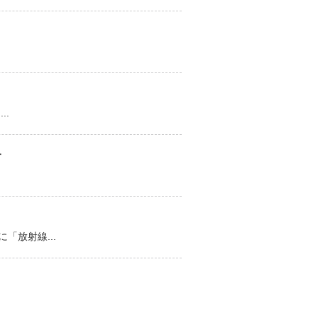
..
す
放射線...