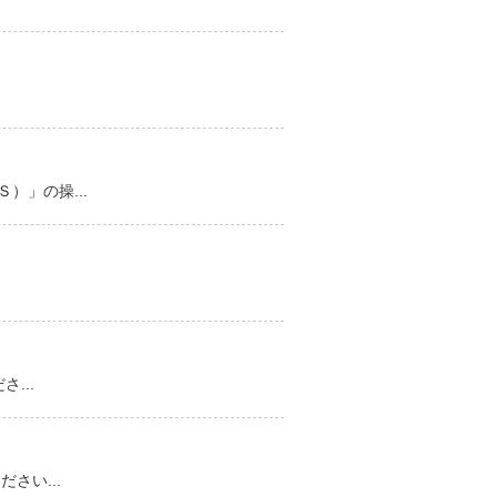
」の操...
...
さい...