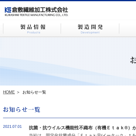
HOME
お知らせ一覧
2021.07.01
抗菌・抗ウイルス機能性不織布（有機Ｅｔａｋ®）が
当社は、固定化抗菌成分「ＥｔａｋⓇ/イータック」＊を