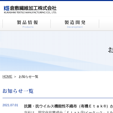
HOME
お知らせ一覧
2021.07.01
抗菌・抗ウイルス機能性不織布（有機Ｅｔａｋ®）が
当社は、固定化抗菌成分「ＥｔａｋⓇ/イータック」＊を