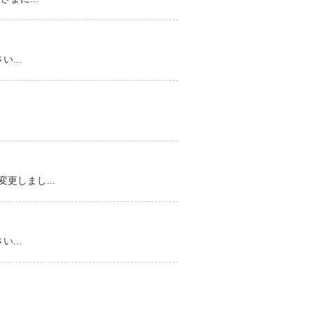
...
しまし...
...