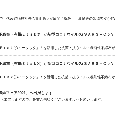
日付で、代表取締役社長の青山高明が顧問に就任し、取締役の米澤秀次が代表取
織布（有機Ｅｔａｋ®）が新型コロナウイルス(ＳＡＲＳ－ＣｏＶ－
ＥｔａｋⓇ/イータック」＊を活用した抗菌・抗ウイルス機能性不織布が、
織布（有機Ｅｔａｋ®）が新型コロナウイルス(ＳＡＲＳ－ＣｏＶ－
ＥｔａｋⓇ/イータック」＊を活用した抗菌・抗ウイルス機能性不織布が、
性繊維フェア2021』へ出展します
1』へ出展しますので、是非ご来場くださいますようお願いします。 ..