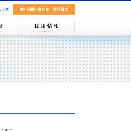
まに...